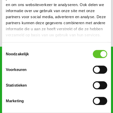
Dagje Zuidfoor? Win een familiepakket vol bonnetjes
en om ons websiteverkeer te analyseren. Ook delen we
informatie over uw gebruik van onze site met onze
Zonsverduistering en een giga-springpark: tien tips voor
partners voor social media, adverteren en analyse. Deze
augustus
partners kunnen deze gegevens combineren met andere
informatie die u aan ze heeft verstrekt of die ze hebben
Bestel nu al je BRUZZKet-schoolkalender
UPDATE
verzameld op basis van uw gebruik van hun services.
Toestemmingsselectie
Noodzakelijk
zoeken
Voorkeuren
Statistieken
STUUR ONS NIEUWS
Marketing
AGENDA