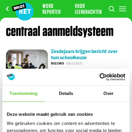
WORD
VOOR
REPORTER
LEERKRACHTEN
centraal aanmeldsysteem
Zesdejaars krijgen bericht over
hun schoolkeuze
NIEUWS
06/5/2021
Nu op BRUZZ Ket
Toestemming
Details
Over
Nikki en Julien wonen tijdens de zomer op de Zuidfoor
Deze website maakt gebruik van cookies
Ketportret: Amel verbreekt het wereldrecord mountain
We gebruiken cookies om content en advertenties te
climbers
personaliseren, om functies voor social media te bieden