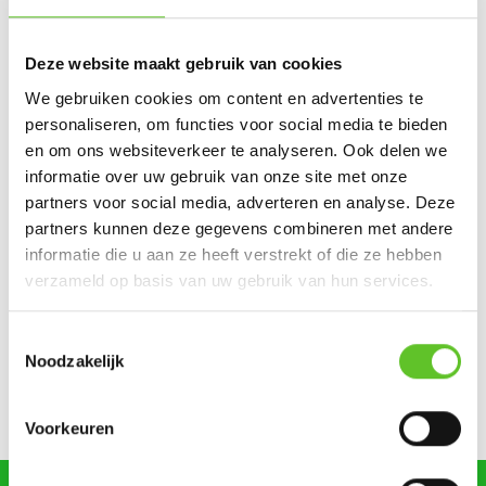
CORONAVIRUS
Deze website maakt gebruik van cookies
Nu op BRUZZ Ket
We gebruiken cookies om content en advertenties te
personaliseren, om functies voor social media te bieden
en om ons websiteverkeer te analyseren. Ook delen we
Ketportret: Amel verbreekt het wereldrecord mountain
informatie over uw gebruik van onze site met onze
climbers
partners voor social media, adverteren en analyse. Deze
partners kunnen deze gegevens combineren met andere
Dagje Zuidfoor? Win een familiepakket vol bonnetjes
informatie die u aan ze heeft verstrekt of die ze hebben
Zonsverduistering en een giga-springpark: tien tips voor
verzameld op basis van uw gebruik van hun services.
augustus
Toestemmingsselectie
Bestel nu al je BRUZZKet-schoolkalender
UPDATE
Noodzakelijk
Mijn droomberoep: Lilya wil journalist worden
Voorkeuren