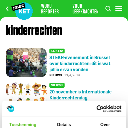
WORD
VOOR
REPORTER
LEERKRACHTEN
kinderrechten
KIJKEN!
STEKR-evenement in Brussel
over kinderrechten: dit is wat
jullie ervan vonden
NIEUWS
29/4/2026
NIEUWS
20 november is Internationale
Kinderrechtendag
NIEUWS
20/11/2023
UPDATED:
20/11/2024
- 14
u
56
#jongerenovercorona: "Corona is
k*t!"
Toestemming
Details
Over