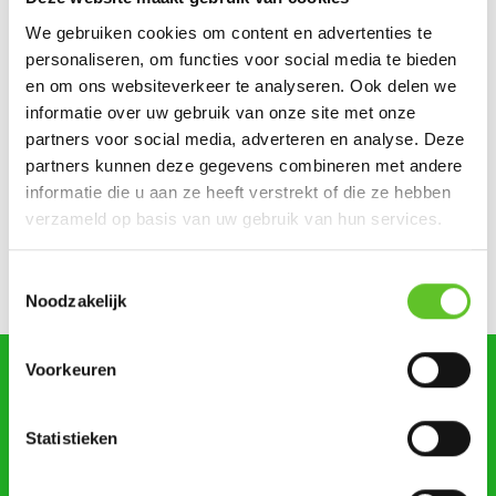
Nikki en Julien wonen tijdens de zomer op de Zuidfoor
We gebruiken cookies om content en advertenties te
personaliseren, om functies voor social media te bieden
Ketportret: Amel verbreekt het wereldrecord mountain
en om ons websiteverkeer te analyseren. Ook delen we
climbers
informatie over uw gebruik van onze site met onze
partners voor social media, adverteren en analyse. Deze
Dagje Zuidfoor? Win een familiepakket vol bonnetjes
partners kunnen deze gegevens combineren met andere
informatie die u aan ze heeft verstrekt of die ze hebben
Zonsverduistering en een giga-springpark: tien tips voor
augustus
verzameld op basis van uw gebruik van hun services.
Bestel nu al je BRUZZKet-schoolkalender
UPDATE
Toestemmingsselectie
Noodzakelijk
Voorkeuren
zoeken
Statistieken