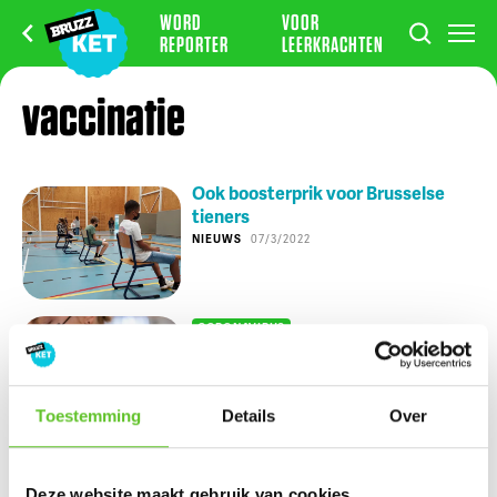
WORD
VOOR
REPORTER
LEERKRACHTEN
vaccinatie
Ook boosterprik voor Brusselse
tieners
NIEUWS
07/3/2022
CORONAVIRUS
Naar Vlaanderen voor een
boosterprik
NIEUWS
11/2/2022
Toestemming
Details
Over
Nu op BRUZZ Ket
Deze website maakt gebruik van cookies