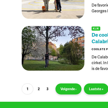
De favori
Georges H
KLIK
De cool
Calabr
COOLSTE 
De Calabr
cirkel. I
is de favo
Paginatie
1
2
3
Volgende ›
Laatste »
Huidige pagina
Page
Page
Volgende pagina
Laatste