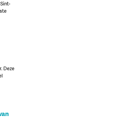
 Sint-
ste
r. Deze
el
van