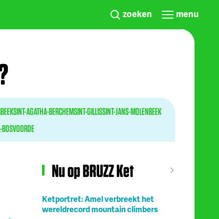
zoeken
menu
?
BEEK
SINT-AGATHA-BERCHEM
SINT-GILLIS
SINT-JANS-MOLENBEEK
-BOSVOORDE
Nu op BRUZZ Ket
Ketportret: Amel verbreekt het
wereldrecord mountain climbers