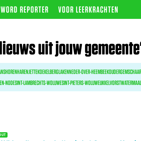
WORD REPORTER
VOOR LEERKRACHTEN
Nieuws uit jouw gemeente
ANSHOREN
HAREN
JETTE
KOEKELBERG
LAKEN
NEDER-OVER-HEEMBEEK
OUDERGEM
SCHAAR
TEN-NODE
SINT-LAMBRECHTS-WOLUWE
SINT-PIETERS-WOLUWE
UKKEL
VORST
WATERMAAL
OUT