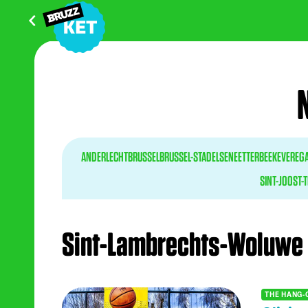
ANDERLECHT
BRUSSEL
BRUSSEL-STAD
ELSENE
ETTERBEEK
EVERE
G
SINT-JOOST-
Sint-Lambrechts-Woluwe
THE HANG-