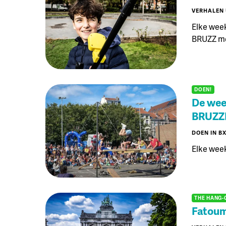
VERHALEN 
Elke week
BRUZZ me
DOEN!
De week
BRUZZ
DOEN IN B
Elke week
THE HANG-
Fatouma