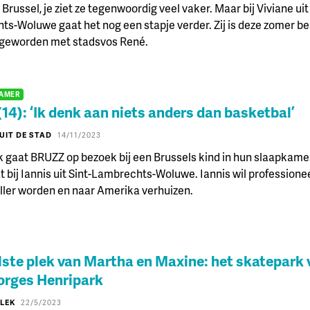
Brussel, je ziet ze tegenwoordig veel vaker. Maar bij Viviane uit
s-Woluwe gaat het nog een stapje verder. Zij is deze zomer be
 geworden met stadsvos René.
KAMER
(14): ‘Ik denk aan niets anders dan basketbal’
UIT DE STAD
14/11/2023
 gaat BRUZZ op bezoek bij een Brussels kind in hun slaapkame
at bij Iannis uit Sint-Lambrechts-Woluwe. Iannis wil professione
ler worden en naar Amerika verhuizen.
lste plek van Martha en Maxine: het skatepark 
orges Henripark
PLEK
22/5/2023