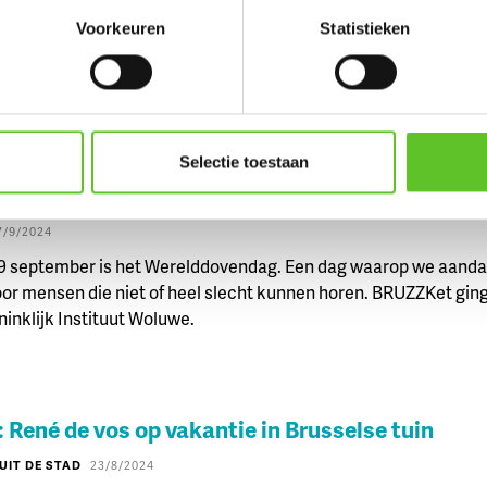
Voorkeuren
Statistieken
e tweede keer is een ijsje van Brusselaar José verkozen tot de 
ak van ons land. Dit keer maakte hij een ijsje van bijenwas.
Selectie toestaan
dovendag: 'Mensen moeten trager spreken'
7/9/2024
9 september is het Werelddovendag. Een dag waarop we aand
or mensen die niet of heel slecht kunnen horen. BRUZZKet ging
oninklijk Instituut Woluwe.
 René de vos op vakantie in Brusselse tuin
UIT DE STAD
23/8/2024