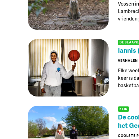
Vossen in 
Lambrecht
vrienden
DE SLAAP
Iannis 
VERHALEN 
Elke week
keer is d
basketbal
KLIK
De coo
het Ge
COOLSTE 