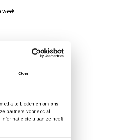
ze week
en
Over
ngen. De
s
 media te bieden en om ons
ze partners voor social
nformatie die u aan ze heeft