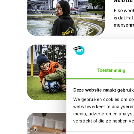
VERHALEN 
Elke week
is dat Fa
mensenre
THE HANG-
Alexand
werken
Toestemming
VERHALEN 
Elke week
tienjarig
Deze website maakt gebruik
Henripar
We gebruiken cookies om cont
websiteverkeer te analyseren
media, adverteren en analys
NIEUWS
verstrekt of die ze hebben v
IJsjes 
NIEUWS
0