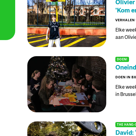
Olivier
'Kom er
VERHALEN 
Elke week
aan Olivie
DOEN!
Oneindi
DOEN IN B
Elke week
in Brusse
THE HANG-
David: 