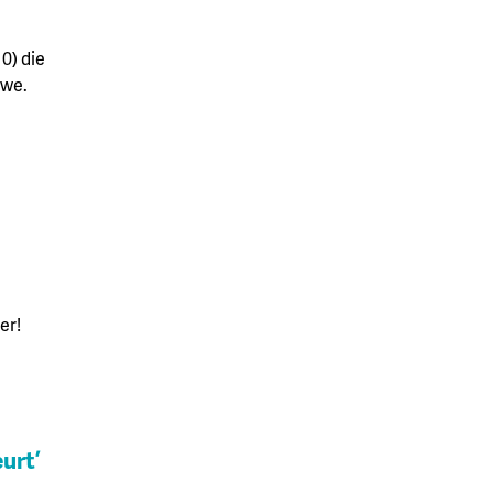
0) die
uwe.
er!
eurt’