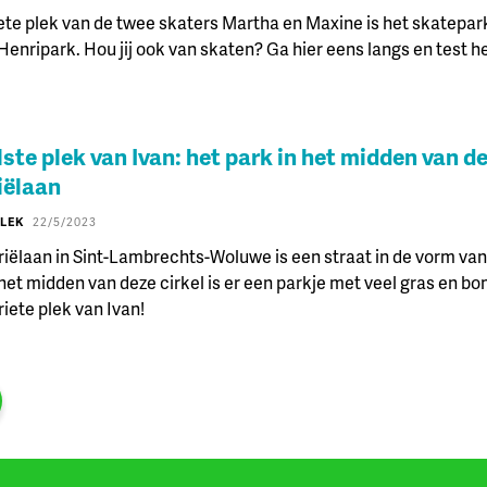
ete plek van de twee skaters Martha en Maxine is het skatepark
enripark. Hou jij ook van skaten? Ga hier eens langs en test het
ste plek van Ivan: het park in het midden van d
iëlaan
PLEK
22/5/2023
iëlaan in Sint-Lambrechts-Woluwe is een straat in de vorm va
n het midden van deze cirkel is er een parkje met veel gras en bo
riete plek van Ivan!
 pagina