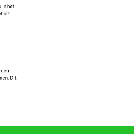
 in het
 uit!
e
n een
men. Dit