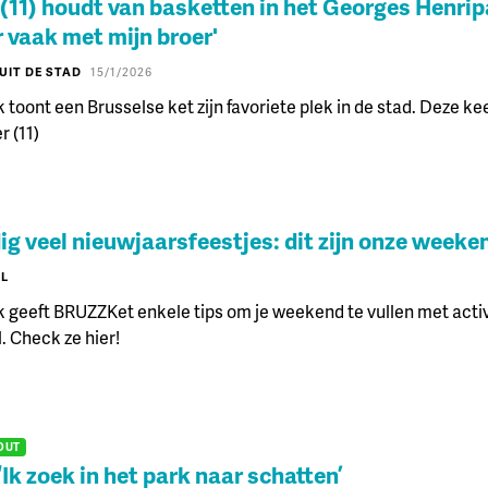
 (11) houdt van basketten in het Georges Henrip
 vaak met mijn broer'
UIT DE STAD
15/1/2026
 toont een Brusselse ket zijn favoriete plek in de stad. Deze kee
r (11)
g veel nieuwjaarsfeestjes: dit zijn onze weeke
XL
 geeft BRUZZKet enkele tips om je weekend te vullen met activ
l. Check ze hier!
OUT
‘Ik zoek in het park naar schatten’