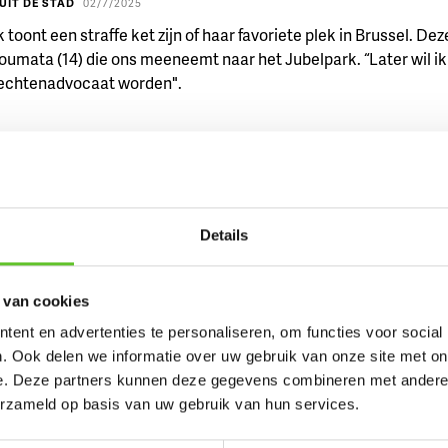
UIT DE STAD
02/7/2025
 toont een straffe ket zijn of haar favoriete plek in Brussel. De
toumata (14) die ons meeneemt naar het Jubelpark. “Later wil ik
chtenadvocaat worden".
OUT
re (10): ‘Ik zou wel in de Brusselse politiek will
’
Details
UIT DE STAD
12/3/2025
 toont een straffe Ket zijn of haar favoriete plek om rond te ha
e Alexandre uit Sint-Lambrechts-Woluwe kiest voor het George
 van cookies
k.
ent en advertenties te personaliseren, om functies voor social
. Ook delen we informatie over uw gebruik van onze site met on
e. Deze partners kunnen deze gegevens combineren met andere i
erzameld op basis van uw gebruik van hun services.
van Brusselaar José zijn beste van België
7/3/2025