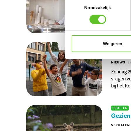
Toestemmingsselectie
Noodzakelijk
Al voor d
ijsjessma
Weigeren
NIEUWS
Wereld
NIEUWS
2
Zondag 2
vragen vo
bij het K
SPOTTED
Gezien:
VERHALEN 