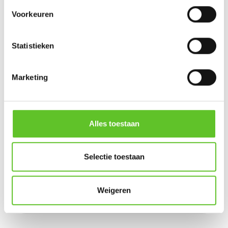
Voorkeuren
Statistieken
Marketing
Alles toestaan
4. Ons gedacht
Selectie toestaan
"Wat vinden jullie over wat er in het nieuws verteld
wordt?"
-
meer over deze opdracht
Weigeren